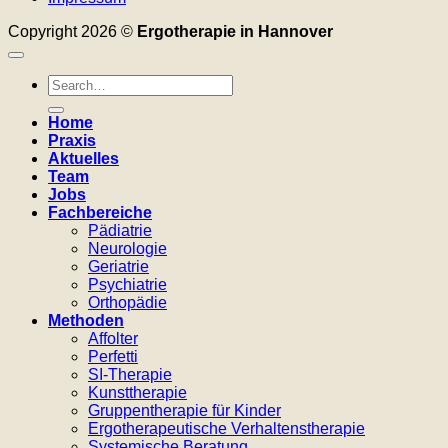
Copyright 2026 ©
Ergotherapie in Hannover
Home
Praxis
Aktuelles
Team
Jobs
Fachbereiche
Pädiatrie
Neurologie
Geriatrie
Psychiatrie
Orthopädie
Methoden
Affolter
Perfetti
SI-Therapie
Kunsttherapie
Gruppentherapie für Kinder
Ergotherapeutische Verhaltenstherapie
Systemische Beratung