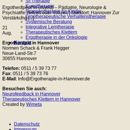
SI-Therapie
Kunsttherapie
Ergotherapeut*in (m/w/d) – Pädiatrie, Neurologie &
Gruppentherapie für Kinder
Psychiatrie Teilzeit oder Vollzeit | Standort: Hannover Zur
Ergotherapeutische Verhaltenstherapie
Verstärkung [...]
Systemische Beratung
Integrative Lerntherapie
21
Therapeutisches Klettern
Aug.
Ergotherapie in der Onkologie
Kontakt
Ergotherapie in Hannover
Normen Schack & Frank Hegger
Neue-Land-Str.7
30655 Hannover
Telefon:
0511 / 5 39 73 77
Fax
: 0511 / 5 39 73 76
E-Mail
: Info@Ergotherapie-in-Hannover.de
Besuchen Sie auch:
Neurofeedback in Hannover
Therapeutisches Klettern in Hannover
Created by
Wimeta
Datenschutz
Impressum