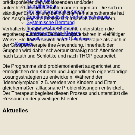
SI-Therapie
prädisponierenden, auslösenden und/oder
Kunsttherapie
aufrechterhaltenden Problemänderungen an. Die sich in
Gruppentherapie für Kinder
ständiger Entwicklung befindliche Verhaltenstherapie hat
Ergotherapeutische Verhaltenstherapie
den Anspruch, ihre Effektivität empirisch abzusichern.
Systemische Beratung
Integrative Lerntherapie
Verhaltenstherapeutische Elemente unterstützen die
Therapeutisches Klettern
ergotherapeutischen Behandlungsverfahren in vielfältiger
Ergotherapie in der Onkologie
Weise. Sie finden sowohl in der Einzeltherapie als auch in
Kontakt
der Gruppentherapie ihre Anwendung. Innerhalb der
Gruppen wird daher schwerpunktmäßig nach Attentioner,
nach Lauth und Schlottke und nach THOP gearbeitet.
Die Programme sind problemorientiert ausgerichtet und
ermöglichen den Kindern und Jugendlichen eigenständige
Lösungsstrategien zu entwickeln. Während der
´Ideenolympiade` z.B. werden von Kindern und Eltern
gleichermaßen alltagsnahe Problemlösungen entwickelt.
Der Therapeut begleitet diesen Prozess und unterstützt die
Ressourcen der jeweiligen Klienten.
Aktuelles