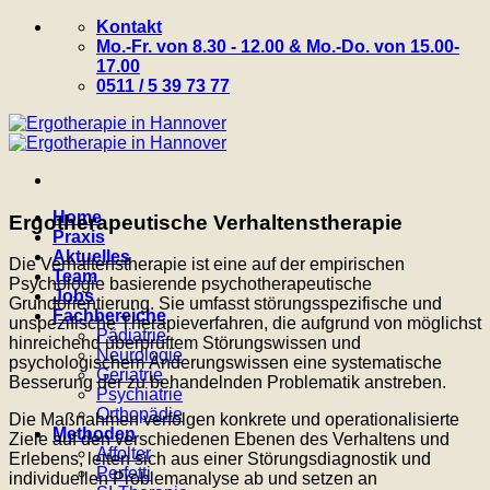
Zum
Kontakt
Inhalt
Mo.-Fr. von 8.30 - 12.00 & Mo.-Do. von 15.00-
springen
17.00
0511 / 5 39 73 77
Home
Ergotherapeutische Verhaltenstherapie
Praxis
Aktuelles
Die Verhaltenstherapie ist eine auf der empirischen
Team
Psychologie basierende psychotherapeutische
Jobs
Grundorientierung. Sie umfasst störungsspezifische und
Fachbereiche
unspezifische Therapieverfahren, die aufgrund von möglichst
Pädiatrie
hinreichend überprüftem Störungswissen und
Neurologie
psychologischem Änderungswissen eine systematische
Geriatrie
Besserung der zu behandelnden Problematik anstreben.
Psychiatrie
Orthopädie
Die Maßnahmen verfolgen konkrete und operationalisierte
Methoden
Ziele auf den verschiedenen Ebenen des Verhaltens und
Affolter
Erlebens, leiten sich aus einer Störungsdiagnostik und
Perfetti
individuellen Problemanalyse ab und setzen an