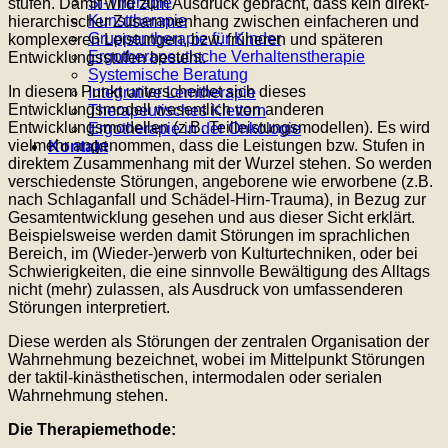
SI-Therapie
stufen. Damit wird zum Ausdruck gebracht, dass kein direkt-
Kunsttherapie
hierarchischer Zusammenhang zwischen einfacheren und
Gruppentherapie für Kinder
komplexeren Leistungen, bzw. früheren und späteren
Ergotherapeutische Verhaltenstherapie
Entwicklungsstufen besteht.
Systemische Beratung
In diesem Punkt unterscheidet sich dieses
Integrative Lerntherapie
Entwicklungsmodell wesentlich von anderen
Therapeutisches Klettern
Entwicklungsmodellen (z.B. Teilleistungsmodellen). Es wird
Ergotherapie in der Onkologie
vielmehr angenommen, dass die Leistungen bzw. Stufen in
Kontakt
direktem Zusammenhang mit der Wurzel stehen. So werden
verschiedenste Störungen, angeborene wie erworbene (z.B.
nach Schlaganfall und Schädel-Hirn-Trauma), in Bezug zur
Gesamtentwicklung gesehen und aus dieser Sicht erklärt.
Beispielsweise werden damit Störungen im sprachlichen
Bereich, im (Wieder-)erwerb von Kulturtechniken, oder bei
Schwierigkeiten, die eine sinnvolle Bewältigung des Alltags
nicht (mehr) zulassen, als Ausdruck von umfassenderen
Störungen interpretiert.
Diese werden als Störungen der zentralen Organisation der
Wahrnehmung bezeichnet, wobei im Mittelpunkt Störungen
der taktil-kinästhetischen, intermodalen oder serialen
Wahrnehmung stehen.
Die Therapiemethode: