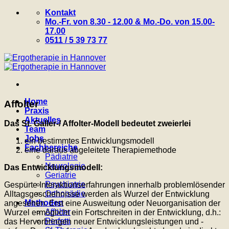
Zum
Kontakt
Inhalt
Mo.-Fr. von 8.30 - 12.00 & Mo.-Do. von 15.00-
springen
17.00
0511 / 5 39 73 77
Home
Affolter
Praxis
Aktuelles
Das St. Galler-/ Affolter-Modell bedeutet zweierlei
Team
Jobs
ein bestimmtes Entwicklungsmodell
Fachbereiche
eine daraus abgeleitete Therapiemethode
Pädiatrie
Neurologie
Das Entwicklungsmodell:
Geriatrie
Psychiatrie
Gespürte Interaktionserfahrungen innerhalb problemlösender
Orthopädie
Alltagsgeschehnisse werden als Wurzel der Entwicklung
Methoden
angesehen. Erst eine Ausweitung oder Neuorganisation der
Affolter
Wurzel ermöglicht ein Fortschreiten in der Entwicklung, d.h.:
Perfetti
das Hervorbringen neuer Entwicklungsleistungen und -