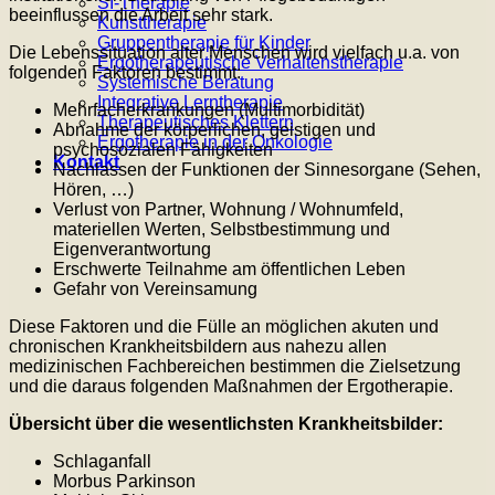
SI-Therapie
beeinflussen die Arbeit sehr stark.
Kunsttherapie
Gruppentherapie für Kinder
Die Lebenssituation alter Menschen wird vielfach u.a. von
Ergotherapeutische Verhaltenstherapie
folgenden Faktoren bestimmt:
Systemische Beratung
Integrative Lerntherapie
Mehrfacherkrankungen (Multimorbidität)
Therapeutisches Klettern
Abnahme der körperlichen, geistigen und
Ergotherapie in der Onkologie
psychosozialen Fähigkeiten
Kontakt
Nachlassen der Funktionen der Sinnesorgane (Sehen,
Hören, …)
Verlust von Partner, Wohnung / Wohnumfeld,
materiellen Werten, Selbstbestimmung und
Eigenverantwortung
Erschwerte Teilnahme am öffentlichen Leben
Gefahr von Vereinsamung
Diese Faktoren und die Fülle an möglichen akuten und
chronischen Krankheitsbildern aus nahezu allen
medizinischen Fachbereichen bestimmen die Zielsetzung
und die daraus folgenden Maßnahmen der Ergotherapie.
Übersicht über die wesentlichsten Krankheitsbilder:
Schlaganfall
Morbus Parkinson