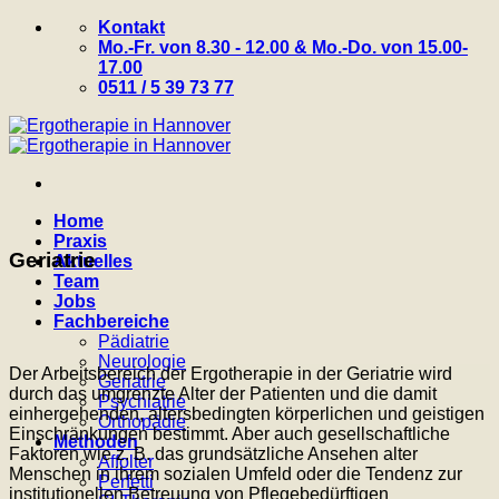
Zum
Kontakt
Inhalt
Mo.-Fr. von 8.30 - 12.00 & Mo.-Do. von 15.00-
springen
17.00
0511 / 5 39 73 77
Home
Praxis
Geriatrie
Aktuelles
Team
Jobs
Fachbereiche
Pädiatrie
Neurologie
Der Arbeitsbereich der Ergotherapie in der Geriatrie wird
Geriatrie
durch das umgrenzte Alter der Patienten und die damit
Psychiatrie
einhergehenden, altersbedingten körperlichen und geistigen
Orthopädie
Einschränkungen bestimmt. Aber auch gesellschaftliche
Methoden
Faktoren wie z. B. das grundsätzliche Ansehen alter
Affolter
Menschen in ihrem sozialen Umfeld oder die Tendenz zur
Perfetti
institutionellen Betreuung von Pflegebedürftigen