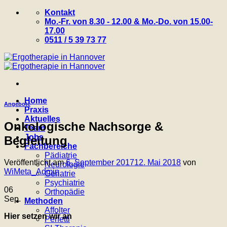
Zum
Kontakt
Inhalt
Mo.-Fr. von 8.30 - 12.00 & Mo.-Do. von 15.00-
springen
17.00
0511 / 5 39 73 77
Home
Angebote
Praxis
Aktuelles
Onkologische Nachsorge &
Team
Jobs
Begleitung
Fachbereiche
Pädiatrie
Veröffentlicht am
6. September 2017
12. Mai 2018
von
Neurologie
WiMeta_Admin
Geriatrie
Psychiatrie
06
Orthopädie
Sep.
Methoden
Affolter
Hier setzen wir an
Perfetti