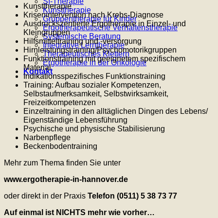
SI-Therapie
Kunsttherapie
Kunsttherapie
Krisenintervention nach Krebs-Diagnose
Gruppentherapie für Kinder
Ausdruckszentierte Ergotherapie in Einzel- und
Ergotherapeutische Verhaltenstherapie
Kleingruppen
Systemische Beratung
Hilfsmitteltraining und -versorgung
Integrative Lerntherapie
Hirnleistungstraining/Psychomotorikgruppen
Therapeutisches Klettern
Funktionstraining mit geeignetem spezifischem
Ergotherapie in der Onkologie
Material
Kontakt
Indikationsspezifisches Funktionstraining
Training: Aufbau sozialer Kompetenzen,
Selbstaufmerksamkeit, Selbstwirksamkeit,
Freizeitkompetenzen
Einzeltraining in den alltäglichen Dingen des Lebens/
Eigenständige Lebensführung
Psychische und physische Stabilisierung
Narbenpflege
Beckenbodentraining
Mehr zum Thema finden Sie unter
www.ergotherapie-in-hannover.de
oder direkt in der Praxis
Telefon (0511) 5 38 73 77
Auf einmal ist NICHTS mehr wie vorher…