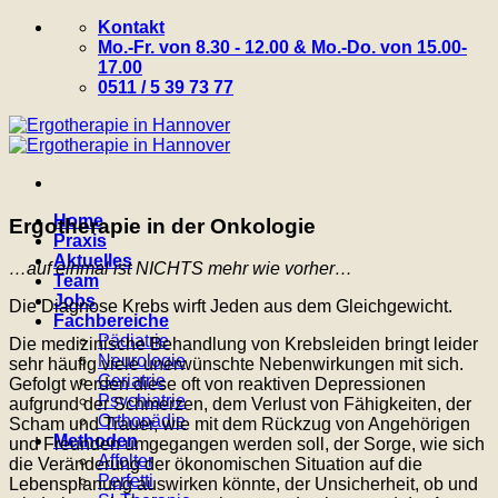
Zum
Kontakt
Inhalt
Mo.-Fr. von 8.30 - 12.00 & Mo.-Do. von 15.00-
springen
17.00
0511 / 5 39 73 77
Home
Ergotherapie in der Onkologie
Praxis
Aktuelles
…auf einmal ist NICHTS mehr wie vorher…
Team
Jobs
Die Diagnose Krebs wirft Jeden aus dem Gleichgewicht.
Fachbereiche
Pädiatrie
Die medizinische Behandlung von Krebsleiden bringt leider
Neurologie
sehr häufig viele unerwünschte Nebenwirkungen mit sich.
Geriatrie
Gefolgt werden diese oft von reaktiven Depressionen
Psychiatrie
aufgrund der Schmerzen, dem Verlust von Fähigkeiten, der
Orthopädie
Scham und Trauer, wie mit dem Rückzug von Angehörigen
Methoden
und Freunden umgegangen werden soll, der Sorge, wie sich
Affolter
die Veränderung der ökonomischen Situation auf die
Perfetti
Lebensplanung auswirken könnte, der Unsicherheit, ob und