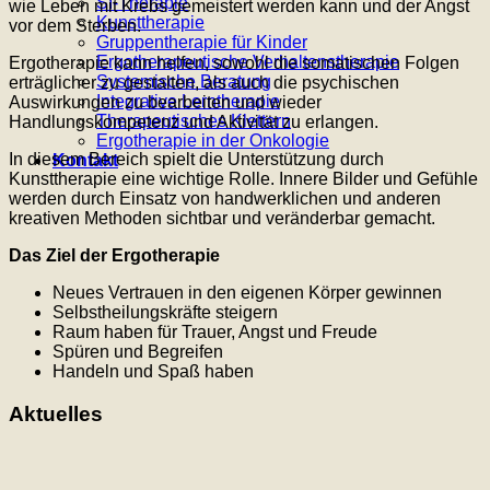
SI-Therapie
wie Leben mit Krebs gemeistert werden kann und der Angst
Kunsttherapie
vor dem Sterben.
Gruppentherapie für Kinder
Ergotherapeutische Verhaltenstherapie
Ergotherapie kann helfen, sowohl die somatischen Folgen
Systemische Beratung
erträglicher zu gestalten, als auch die psychischen
Integrative Lerntherapie
Auswirkungen zu bearbeiten und wieder
Therapeutisches Klettern
Handlungskompetenz und Aktivität zu erlangen.
Ergotherapie in der Onkologie
In diesem Bereich spielt die Unterstützung durch
Kontakt
Kunsttherapie eine wichtige Rolle. Innere Bilder und Gefühle
werden durch Einsatz von handwerklichen und anderen
kreativen Methoden sichtbar und veränderbar gemacht.
Das Ziel der Ergotherapie
Neues Vertrauen in den eigenen Körper gewinnen
Selbstheilungskräfte steigern
Raum haben für Trauer, Angst und Freude
Spüren und Begreifen
Handeln und Spaß haben
Aktuelles